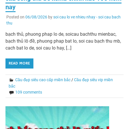
nay
Posted on
06/08/2026
by
soi cau lo ve nhieu nhay - soi cau bach
thu
bạch thủ, phuong phap lo de, soicau bachthu mienbac,
bạch thủ lô đề, phuong phap bat lo, soi cau bạch thu mb,
cach bat lo de, soi cau lo hay, […]
READ MORE
Cầu đẹp siêu cao cấp miền bắc
/
Cầu đẹp siêu vip miền
bắc
109 comments