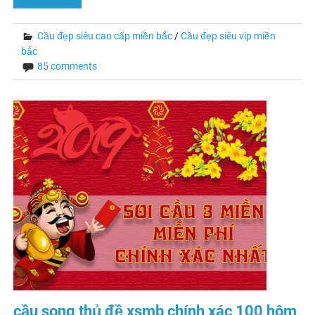
Cầu đẹp siêu cao cấp miền bắc
/
Cầu đẹp siêu vip miền
bắc
85 comments
cầu song thủ đề xsmb chính xác 100 hôm