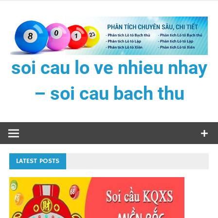
Skip
to
content
soi cau lo ve nhieu nhay
– soi cau bach thu
soi cau lo ve nhieu nhay – soi cau bach thu
LATEST POSTS