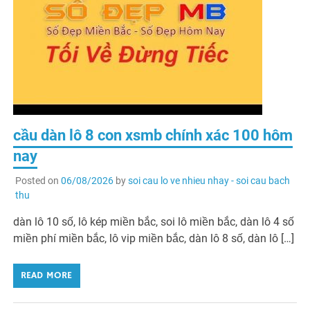
cầu dàn lô 8 con xsmb chính xác 100 hôm
nay
Posted on
06/08/2026
by
soi cau lo ve nhieu nhay - soi cau bach
thu
dàn lô 10 số, lô kép miền bắc, soi lô miền bắc, dàn lô 4 số
miền phí miền bắc, lô vip miền bắc, dàn lô 8 số, dàn lô […]
READ MORE