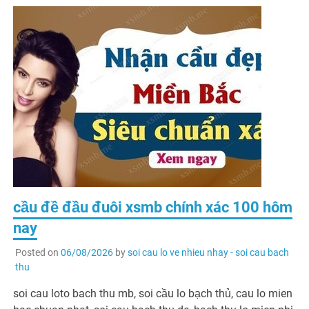
cầu đề đầu đuôi xsmb chính xác 100 hôm
nay
Posted on
06/08/2026
by
soi cau lo ve nhieu nhay - soi cau bach
thu
soi cau loto bach thu mb, soi cầu lo bạch thủ, cau lo mien