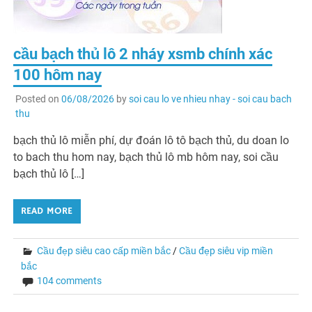
cầu bạch thủ lô 2 nháy xsmb chính xác
100 hôm nay
Posted on
06/08/2026
by
soi cau lo ve nhieu nhay - soi cau bach
thu
bạch thủ lô miễn phí, dự đoán lô tô bạch thủ, du doan lo
to bach thu hom nay, bạch thủ lô mb hôm nay, soi cầu
bạch thủ lô […]
READ MORE
Cầu đẹp siêu cao cấp miền bắc
/
Cầu đẹp siêu vip miền
bắc
104 comments