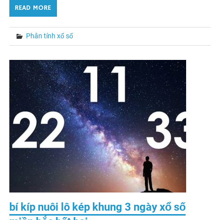
READ MORE
Phân tính xổ số
bí kíp nuôi lô kép khung 3 ngày xổ số