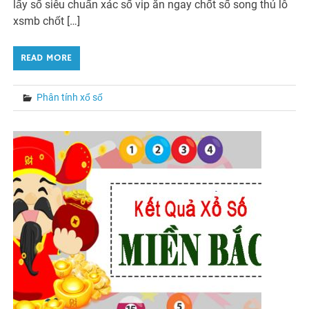
lấy số siêu chuẩn xác số vip ăn ngay chốt số song thủ lô
xsmb chốt […]
READ MORE
Phân tính xổ số