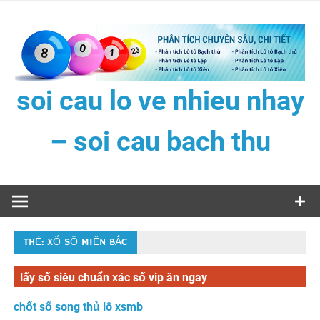
Skip
to
content
soi cau lo ve nhieu nhay
– soi cau bach thu
soi cau lo ve nhieu nhay – soi cau bach thu
THẺ:
XỔ SỐ MIỀN BẮC
lấy số siêu chuẩn xác số vip ăn ngay
chốt số song thủ lô xsmb