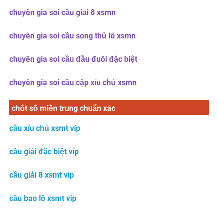
chuyên gia soi cầu giải 8 xsmn
chuyên gia soi cầu song thủ lô xsmn
chuyên gia soi cầu đầu đuôi đặc biệt
chuyên gia soi cầu cặp xỉu chủ xsmn
chốt số miền trung chuẩn xác
cầu xỉu chủ xsmt víp
cầu giải đặc biệt víp
cầu giải 8 xsmt víp
cầu bao lô xsmt víp