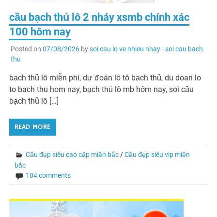
cầu bạch thủ lô 2 nháy xsmb chính xác
100 hôm nay
Posted on
07/08/2026
by
soi cau lo ve nhieu nhay - soi cau bach
thu
bạch thủ lô miễn phí, dự đoán lô tô bạch thủ, du doan lo
to bach thu hom nay, bạch thủ lô mb hôm nay, soi cầu
bạch thủ lô […]
READ MORE
Cầu đẹp siêu cao cấp miền bắc
/
Cầu đẹp siêu vip miền
bắc
104 comments