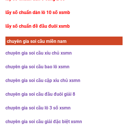
lấy số chuẩn dàn lô 10 số xsmb
lấy số chuẩn đề đầu đuôi xsmb
chuyên gia soi cầu miền nam
chuyên gia soi cầu xỉu chủ xsmn
chuyên gia soi cầu bao lô xsmn
chuyên gia soi cầu cặp xỉu chủ xsmn
chuyên gia soi cầu đầu đuôi giải 8
chuyên gia soi cầu lô 3 số xsmn
chuyên gia soi cầu giải đặc biệt xsmn