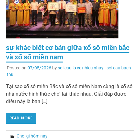
sự khác biệt cơ bản giữa xổ số miền bắc
và xổ số miền nam
Posted on
07/05/2026
by
soi cau lo ve nhieu nhay - soi cau bach
thu
Tại sao xổ số miền Bắc và xổ số miền Nam cùng là xổ số
nhà nước hình thức chơi lại khác nhau. Giải đáp được
điều này là bạn […]
READ MORE
Chơi gì hôm nay