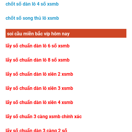
chốt số dàn lô 4 số xsmb
chốt số song thủ lô xsmb
soi cầu miền bắc víp hôm nay
lấy số chuẩn dàn lô 6 số xsmb
lấy số chuẩn dàn lô 8 số xsmb
lấy số chuẩn dàn lô xiên 2 xsmb
lấy số chuẩn dàn lô xiên 3 xsmb
lấy số chuẩn dàn lô xiên 4 xsmb
lấy số chuẩn 3 càng xsmb chính xác
lấy số chuẩn dàn 3 càng 2 số