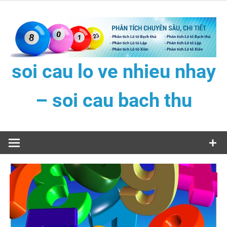
Skip
to
content
soi cau lo ve nhieu nhay
– soi cau bach thu
soi cau lo ve nhieu nhay – soi cau bach thu