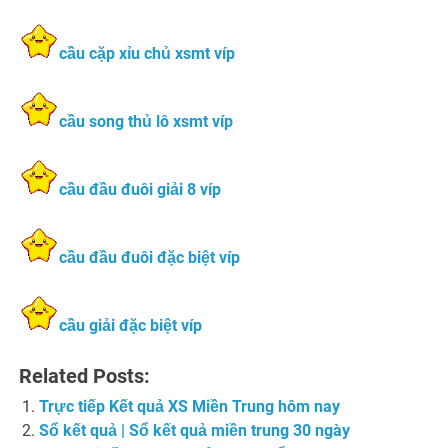
cầu cặp xỉu chủ xsmt víp
cầu song thủ lô xsmt víp
cầu đầu đuôi giải 8 víp
cầu đầu đuôi đặc biệt víp
cầu giải đặc biệt víp
Related Posts:
Trực tiếp Kết quả XS Miền Trung hôm nay
Sổ kết quả | Sổ kết quả miền trung 30 ngày