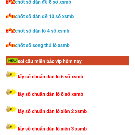
chốt số dàn đề 8 số xsmb
chốt số dàn đề 10 số xsmb
chốt số dàn lô 4 số xsmb
chốt số song thủ lô xsmb
soi cầu miền bắc víp hôm nay
lấy số chuẩn dàn lô 6 số xsmb
lấy số chuẩn dàn lô 8 số xsmb
lấy số chuẩn dàn lô xiên 2 xsmb
lấy số chuẩn dàn lô xiên 3 xsmb