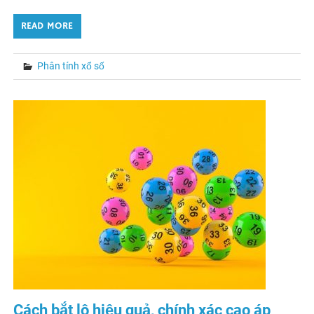
READ MORE
Phân tính xổ số
Cách bắt lô hiệu quả, chính xác cao áp