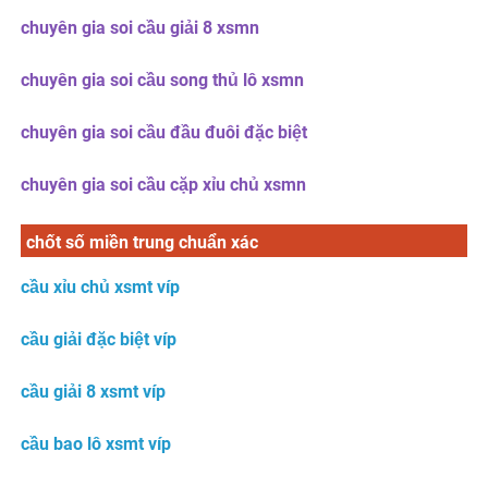
chuyên gia soi cầu giải 8 xsmn
chuyên gia soi cầu song thủ lô xsmn
chuyên gia soi cầu đầu đuôi đặc biệt
chuyên gia soi cầu cặp xỉu chủ xsmn
chốt số miền trung chuẩn xác
cầu xỉu chủ xsmt víp
cầu giải đặc biệt víp
cầu giải 8 xsmt víp
cầu bao lô xsmt víp