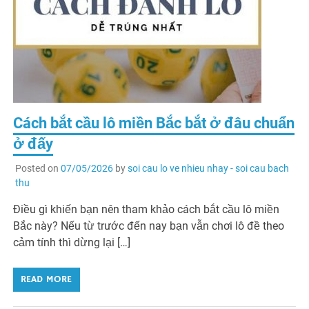
Cách bắt cầu lô miền Bắc bắt ở đâu chuẩn
ở đấy
Posted on
07/05/2026
by
soi cau lo ve nhieu nhay - soi cau bach
thu
Điều gì khiến bạn nên tham khảo cách bắt cầu lô miền
Bắc này? Nếu từ trước đến nay bạn vẫn chơi lô đề theo
cảm tính thì dừng lại […]
READ MORE