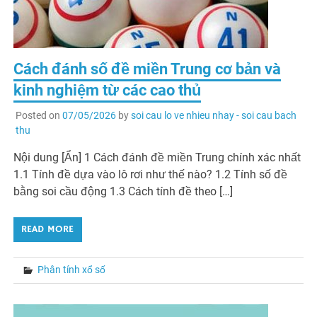
Cách đánh số đề miền Trung cơ bản và
kinh nghiệm từ các cao thủ
Posted on
07/05/2026
by
soi cau lo ve nhieu nhay - soi cau bach
thu
Nội dung [Ẩn] 1 Cách đánh đề miền Trung chính xác nhất
1.1 Tính đề dựa vào lô rơi như thế nào? 1.2 Tính số đề
bằng soi cầu động 1.3 Cách tính đề theo […]
READ MORE
Phân tính xổ số