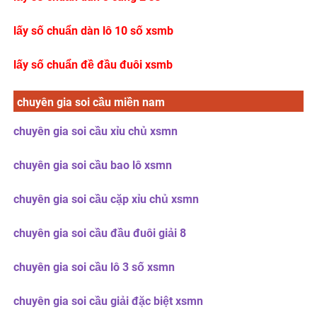
lấy số chuẩn dàn lô 10 số xsmb
lấy số chuẩn đề đầu đuôi xsmb
chuyên gia soi cầu miền nam
chuyên gia soi cầu xỉu chủ xsmn
chuyên gia soi cầu bao lô xsmn
chuyên gia soi cầu cặp xỉu chủ xsmn
chuyên gia soi cầu đầu đuôi giải 8
chuyên gia soi cầu lô 3 số xsmn
chuyên gia soi cầu giải đặc biệt xsmn