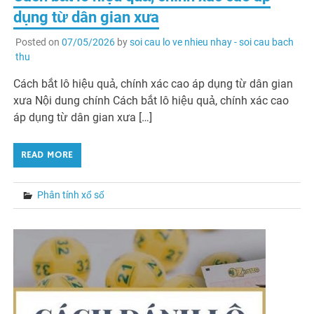
dụng từ dân gian xưa
Posted on
07/05/2026
by
soi cau lo ve nhieu nhay - soi cau bach
thu
Cách bắt lô hiệu quả, chính xác cao áp dụng từ dân gian
xưa Nội dung chính Cách bắt lô hiệu quả, chính xác cao
áp dụng từ dân gian xưa […]
READ MORE
Phân tính xổ số