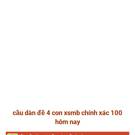
cầu dàn đề 4 con xsmb chính xác 100
hôm nay