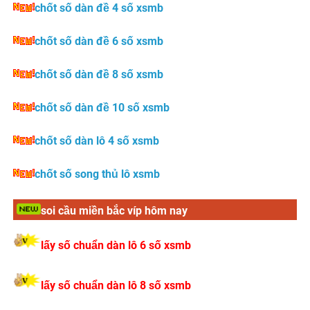
chốt số dàn đề 4 số xsmb
chốt số dàn đề 6 số xsmb
chốt số dàn đề 8 số xsmb
chốt số dàn đề 10 số xsmb
chốt số dàn lô 4 số xsmb
chốt số song thủ lô xsmb
soi cầu miền bắc víp hôm nay
lấy số chuẩn dàn lô 6 số xsmb
lấy số chuẩn dàn lô 8 số xsmb