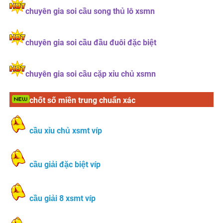
chuyên gia soi cầu song thủ lô xsmn
chuyên gia soi cầu đầu đuôi đặc biệt
chuyên gia soi cầu cặp xỉu chủ xsmn
chốt số miền trung chuẩn xác
cầu xỉu chủ xsmt víp
cầu giải đặc biệt víp
cầu giải 8 xsmt víp