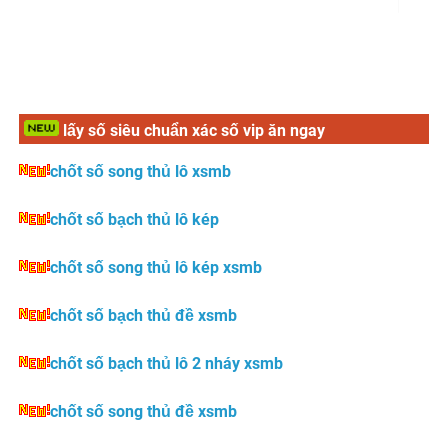
lấy số siêu chuẩn xác số vip ăn ngay
chốt số song thủ lô xsmb
chốt số bạch thủ lô kép
chốt số song thủ lô kép xsmb
chốt số bạch thủ đề xsmb
chốt số bạch thủ lô 2 nháy xsmb
chốt số song thủ đề xsmb