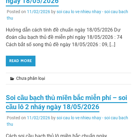
ngày 18/05/2026
Posted on
11/02/2026
by
soi cau lo ve nhieu nhay - soi cau bach
thu
Hướng dẫn cách tính đề chuẩn ngày 18/05/2026 Dự
đoán cầu bạch thủ đề miễn phí ngày 18/05/2026 : 74
Cách bắt số song thủ đề ngày 18/05/2026 : 09, […]
READ MORE
Chưa phân loại
Soi cầu bạch thủ miền bắc miễn phí – soi
cầu lô 2 nháy ngày 18/05/2026
Posted on
11/02/2026
by
soi cau lo ve nhieu nhay - soi cau bach
thu
Cách soi cầu bạch thủ lô miền bắc chuẩn ngày