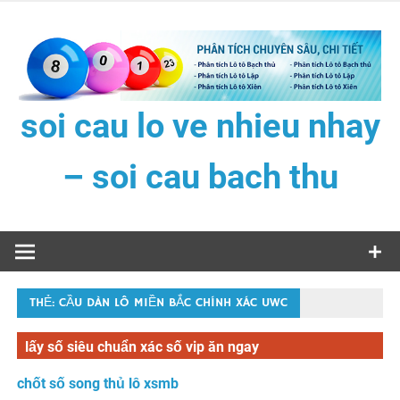
Skip
to
content
soi cau lo ve nhieu nhay
– soi cau bach thu
soi cau lo ve nhieu nhay – soi cau bach thu
THẺ:
CẦU DÀN LÔ MIỀN BẮC CHÍNH XÁC UWC
lấy số siêu chuẩn xác số vip ăn ngay
chốt số song thủ lô xsmb