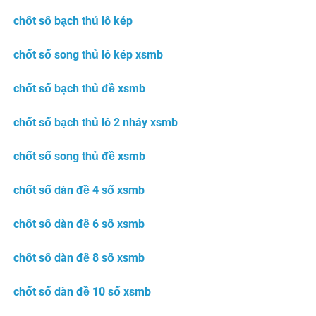
chốt số bạch thủ lô kép
chốt số song thủ lô kép xsmb
chốt số bạch thủ đề xsmb
chốt số bạch thủ lô 2 nháy xsmb
chốt số song thủ đề xsmb
chốt số dàn đề 4 số xsmb
chốt số dàn đề 6 số xsmb
chốt số dàn đề 8 số xsmb
chốt số dàn đề 10 số xsmb