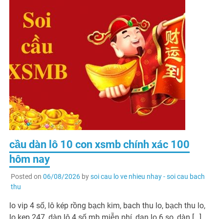
cầu dàn lô 10 con xsmb chính xác 100
hôm nay
Posted on
06/08/2026
by
soi cau lo ve nhieu nhay - soi cau bach
thu
lo vip 4 số, lô kép rồng bạch kim, bach thu lo, bạch thu lo,
lo kep 247, dàn lô 4 số mb miễn phí, dan lo 6 so, dàn […]