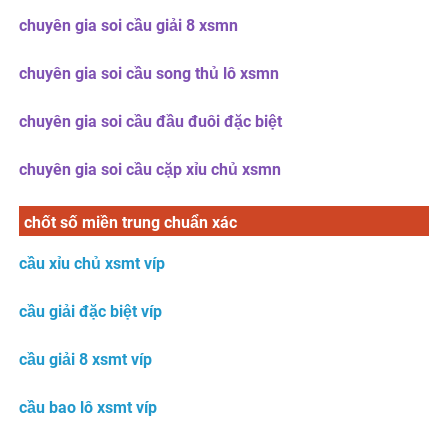
chuyên gia soi cầu giải 8 xsmn
chuyên gia soi cầu song thủ lô xsmn
chuyên gia soi cầu đầu đuôi đặc biệt
chuyên gia soi cầu cặp xỉu chủ xsmn
chốt số miền trung chuẩn xác
cầu xỉu chủ xsmt víp
cầu giải đặc biệt víp
cầu giải 8 xsmt víp
cầu bao lô xsmt víp