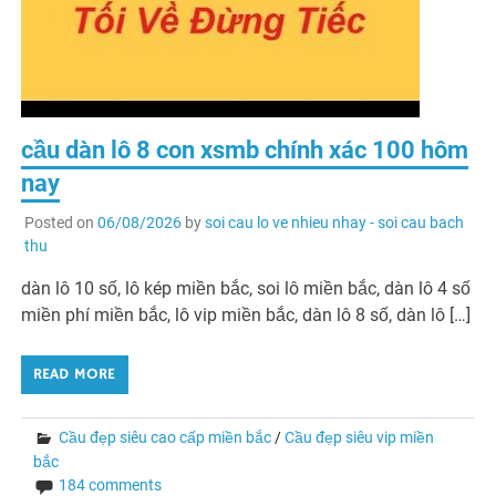
cầu dàn lô 8 con xsmb chính xác 100 hôm
nay
Posted on
06/08/2026
by
soi cau lo ve nhieu nhay - soi cau bach
thu
dàn lô 10 số, lô kép miền bắc, soi lô miền bắc, dàn lô 4 số
miền phí miền bắc, lô vip miền bắc, dàn lô 8 số, dàn lô […]
READ MORE
Cầu đẹp siêu cao cấp miền bắc
/
Cầu đẹp siêu vip miền
bắc
184 comments