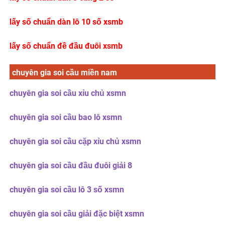
lấy số chuẩn dàn lô 10 số xsmb
lấy số chuẩn đề đầu đuôi xsmb
chuyên gia soi cầu miền nam
chuyên gia soi cầu xỉu chủ xsmn
chuyên gia soi cầu bao lô xsmn
chuyên gia soi cầu cặp xỉu chủ xsmn
chuyên gia soi cầu đầu đuôi giải 8
chuyên gia soi cầu lô 3 số xsmn
chuyên gia soi cầu giải đặc biệt xsmn