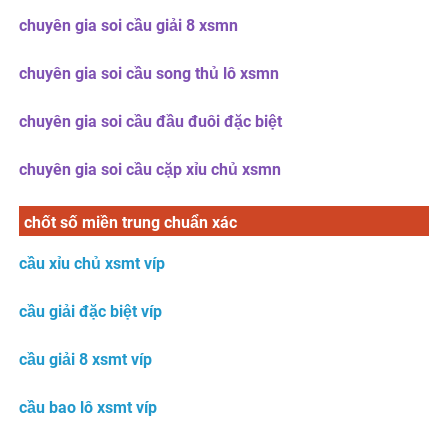
chuyên gia soi cầu giải 8 xsmn
chuyên gia soi cầu song thủ lô xsmn
chuyên gia soi cầu đầu đuôi đặc biệt
chuyên gia soi cầu cặp xỉu chủ xsmn
chốt số miền trung chuẩn xác
cầu xỉu chủ xsmt víp
cầu giải đặc biệt víp
cầu giải 8 xsmt víp
cầu bao lô xsmt víp