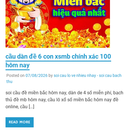
cầu dàn đề 6 con xsmb chính xác 100
hôm nay
Posted on
07/08/2026
by
soi cau lo ve nhieu nhay - soi cau bach
thu
soi cầu đề miền bắc hôm nay, dàn de 4 số miễn phí, bạch
thủ đề mb hôm nay, cầu lô xổ số miền bắc hôm nay đề
online, cầu […]
READ MORE