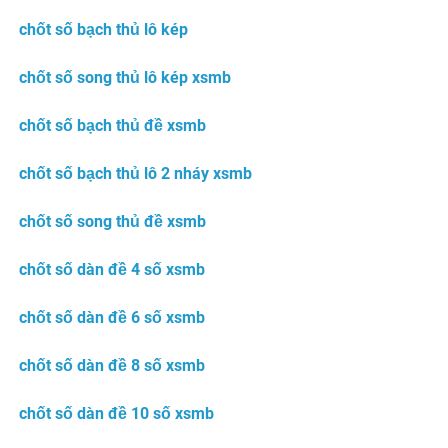
chốt số bạch thủ lô kép
chốt số song thủ lô kép xsmb
chốt số bạch thủ đề xsmb
chốt số bạch thủ lô 2 nháy xsmb
chốt số song thủ đề xsmb
chốt số dàn đề 4 số xsmb
chốt số dàn đề 6 số xsmb
chốt số dàn đề 8 số xsmb
chốt số dàn đề 10 số xsmb