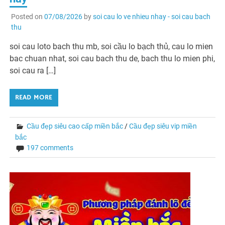
Posted on
07/08/2026
by
soi cau lo ve nhieu nhay - soi cau bach
thu
soi cau loto bach thu mb, soi cầu lo bạch thủ, cau lo mien
bac chuan nhat, soi cau bach thu de, bach thu lo mien phi,
soi cau ra […]
READ MORE
Cầu đẹp siêu cao cấp miền bắc
/
Cầu đẹp siêu vip miền
bắc
197 comments