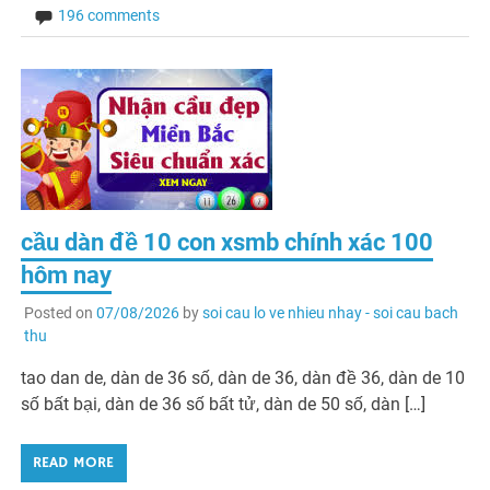
196 comments
cầu dàn đề 10 con xsmb chính xác 100
hôm nay
Posted on
07/08/2026
by
soi cau lo ve nhieu nhay - soi cau bach
thu
tao dan de, dàn de 36 số, dàn de 36, dàn đề 36, dàn de 10
số bất bại, dàn de 36 số bất tử, dàn de 50 số, dàn […]
READ MORE