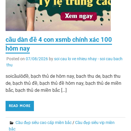
cầu dàn đề 4 con xsmb chính xác 100
hôm nay
Posted on
07/08/2026
by
soi cau lo ve nhieu nhay - soi cau bach
thu
soicầulôđề, bạch thủ de hôm nay, bach thu de, bạch thu
de, bạch thủ đề, bạch thủ đề hôm nay, bạch thủ de miền
bắc, bạch thủ de miền bắc […]
READ MORE
Cầu đẹp siêu cao cấp miền bắc
/
Cầu đẹp siêu vip miền
bắc