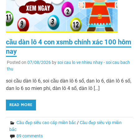
cầu dàn lô 4 con xsmb chính xác 100 hôm
nay
Posted on
07/08/2026
by
soi cau lo ve nhieu nhay - soi cau bach
thu
soi cầu dàn lô 6, soi cầu dàn lô 6 số, dan lo 6, dàn lô 6 số,
dan lo 6 so mien phi, dàn lô 4 số, dàn lô […]
READ MORE
Cầu đẹp siêu cao cấp miền bắc
/
Cầu đẹp siêu vip miền
bắc
89 comments