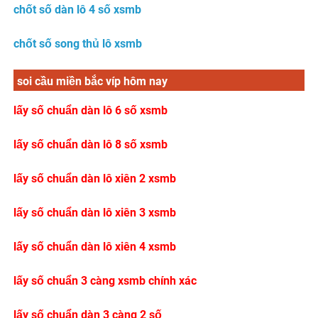
chốt số dàn lô 4 số xsmb
chốt số song thủ lô xsmb
soi cầu miền bắc víp hôm nay
lấy số chuẩn dàn lô 6 số xsmb
lấy số chuẩn dàn lô 8 số xsmb
lấy số chuẩn dàn lô xiên 2 xsmb
lấy số chuẩn dàn lô xiên 3 xsmb
lấy số chuẩn dàn lô xiên 4 xsmb
lấy số chuẩn 3 càng xsmb chính xác
lấy số chuẩn dàn 3 càng 2 số