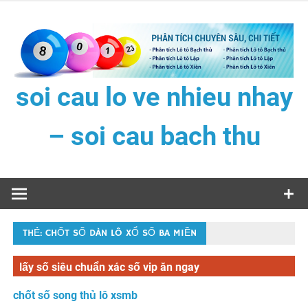
Skip
to
content
soi cau lo ve nhieu nhay
– soi cau bach thu
soi cau lo ve nhieu nhay – soi cau bach thu
THẺ:
CHỐT SỐ DÀN LÔ XỔ SỐ BA MIỀN
lấy số siêu chuẩn xác số vip ăn ngay
chốt số song thủ lô xsmb