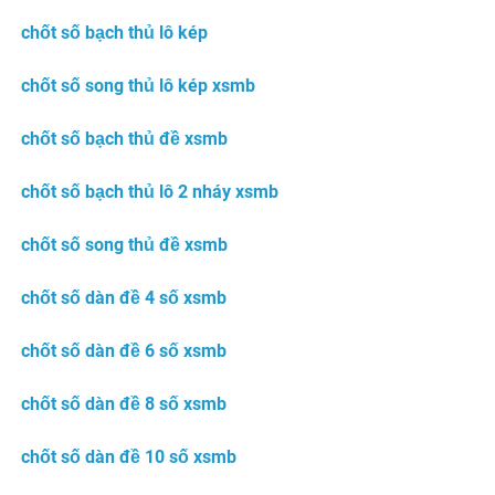
chốt số bạch thủ lô kép
chốt số song thủ lô kép xsmb
chốt số bạch thủ đề xsmb
chốt số bạch thủ lô 2 nháy xsmb
chốt số song thủ đề xsmb
chốt số dàn đề 4 số xsmb
chốt số dàn đề 6 số xsmb
chốt số dàn đề 8 số xsmb
chốt số dàn đề 10 số xsmb