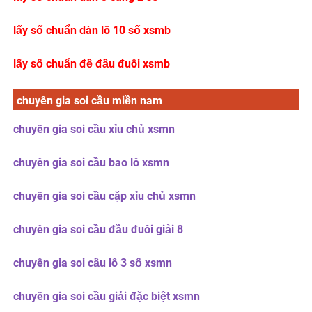
lấy số chuẩn dàn lô 10 số xsmb
lấy số chuẩn đề đầu đuôi xsmb
chuyên gia soi cầu miền nam
chuyên gia soi cầu xỉu chủ xsmn
chuyên gia soi cầu bao lô xsmn
chuyên gia soi cầu cặp xỉu chủ xsmn
chuyên gia soi cầu đầu đuôi giải 8
chuyên gia soi cầu lô 3 số xsmn
chuyên gia soi cầu giải đặc biệt xsmn