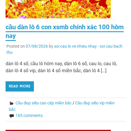
cầu dàn lô 6 con xsmb chính xác 100 hôm
nay
Posted on
07/08/2026
by
soi cau lo ve nhieu nhay - soi cau bach
thu
dàn lô 4 số, cầu lô hôm nay, dàn lô 6 số, cau lo, cau lô,
dàn lô 4 số vip, dàn lô 4 số miền bắc, dàn lô 4 […]
READ MORE
Cầu đẹp siêu cao cấp miền bắc
/
Cầu đẹp siêu vip miền
bắc
185 comments