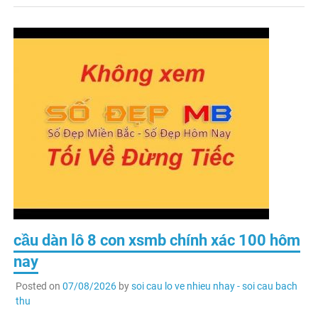
cầu dàn lô 8 con xsmb chính xác 100 hôm
nay
Posted on
07/08/2026
by
soi cau lo ve nhieu nhay - soi cau bach
thu