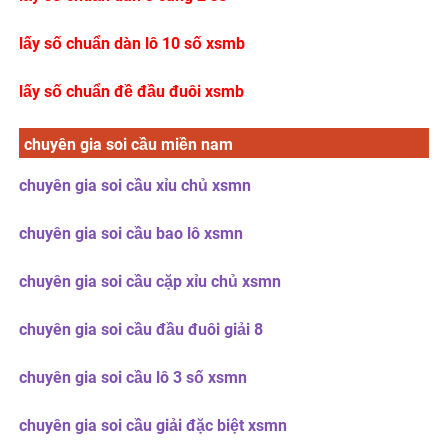
lấy số chuẩn dàn lô 10 số xsmb
lấy số chuẩn đề đầu đuôi xsmb
chuyên gia soi cầu miền nam
chuyên gia soi cầu xỉu chủ xsmn
chuyên gia soi cầu bao lô xsmn
chuyên gia soi cầu cặp xỉu chủ xsmn
chuyên gia soi cầu đầu đuôi giải 8
chuyên gia soi cầu lô 3 số xsmn
chuyên gia soi cầu giải đặc biệt xsmn