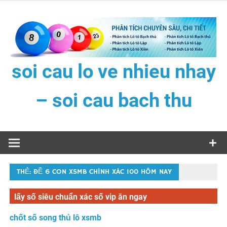
Skip
to
content
soi cau lo ve nhieu nhay
– soi cau bach thu
soi cau lo ve nhieu nhay – soi cau bach thu
THẺ:
ĐỀ 6 CON XSMB CHÍNH XÁC 100 HÔM NAY
lấy số siêu chuẩn xác số vip ăn ngay
chốt số song thủ lô xsmb