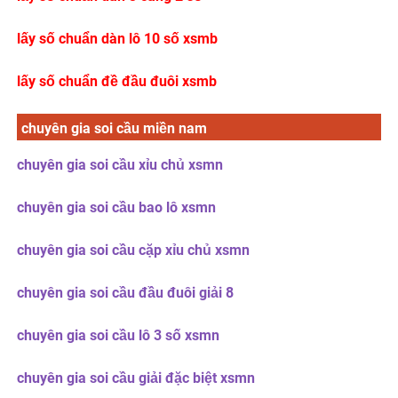
lấy số chuẩn dàn lô 10 số xsmb
lấy số chuẩn đề đầu đuôi xsmb
chuyên gia soi cầu miền nam
chuyên gia soi cầu xỉu chủ xsmn
chuyên gia soi cầu bao lô xsmn
chuyên gia soi cầu cặp xỉu chủ xsmn
chuyên gia soi cầu đầu đuôi giải 8
chuyên gia soi cầu lô 3 số xsmn
chuyên gia soi cầu giải đặc biệt xsmn