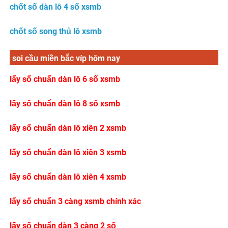
chốt số dàn lô 4 số xsmb
chốt số song thủ lô xsmb
soi cầu miền bắc víp hôm nay
lấy số chuẩn dàn lô 6 số xsmb
lấy số chuẩn dàn lô 8 số xsmb
lấy số chuẩn dàn lô xiên 2 xsmb
lấy số chuẩn dàn lô xiên 3 xsmb
lấy số chuẩn dàn lô xiên 4 xsmb
lấy số chuẩn 3 càng xsmb chính xác
lấy số chuẩn dàn 3 càng 2 số