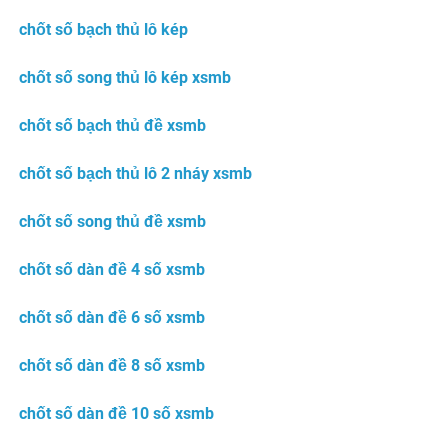
chốt số bạch thủ lô kép
chốt số song thủ lô kép xsmb
chốt số bạch thủ đề xsmb
chốt số bạch thủ lô 2 nháy xsmb
chốt số song thủ đề xsmb
chốt số dàn đề 4 số xsmb
chốt số dàn đề 6 số xsmb
chốt số dàn đề 8 số xsmb
chốt số dàn đề 10 số xsmb