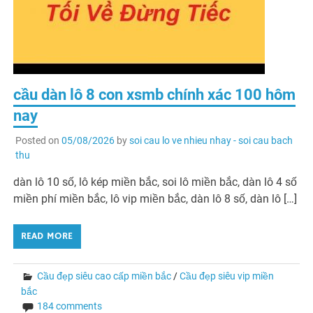
cầu dàn lô 8 con xsmb chính xác 100 hôm
nay
Posted on
05/08/2026
by
soi cau lo ve nhieu nhay - soi cau bach
thu
dàn lô 10 số, lô kép miền bắc, soi lô miền bắc, dàn lô 4 số
miền phí miền bắc, lô vip miền bắc, dàn lô 8 số, dàn lô […]
READ MORE
Cầu đẹp siêu cao cấp miền bắc
/
Cầu đẹp siêu vip miền
bắc
184 comments