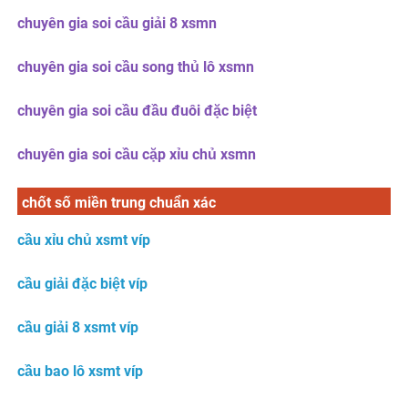
chuyên gia soi cầu giải 8 xsmn
chuyên gia soi cầu song thủ lô xsmn
chuyên gia soi cầu đầu đuôi đặc biệt
chuyên gia soi cầu cặp xỉu chủ xsmn
chốt số miền trung chuẩn xác
cầu xỉu chủ xsmt víp
cầu giải đặc biệt víp
cầu giải 8 xsmt víp
cầu bao lô xsmt víp