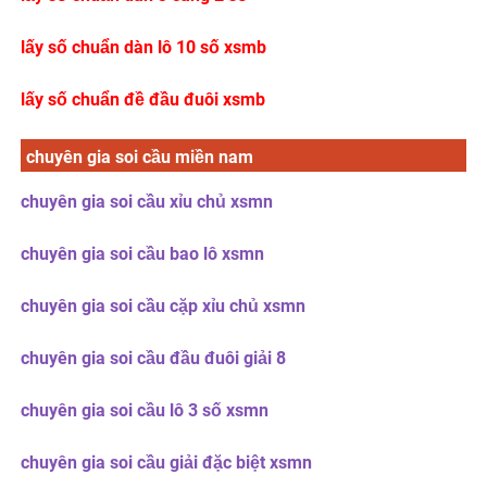
lấy số chuẩn dàn lô 10 số xsmb
lấy số chuẩn đề đầu đuôi xsmb
chuyên gia soi cầu miền nam
chuyên gia soi cầu xỉu chủ xsmn
chuyên gia soi cầu bao lô xsmn
chuyên gia soi cầu cặp xỉu chủ xsmn
chuyên gia soi cầu đầu đuôi giải 8
chuyên gia soi cầu lô 3 số xsmn
chuyên gia soi cầu giải đặc biệt xsmn