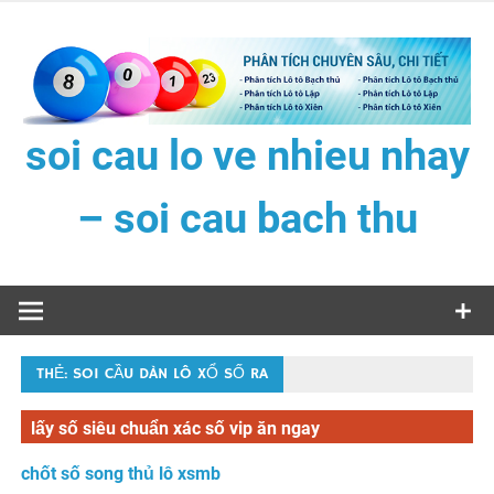
Skip
to
content
soi cau lo ve nhieu nhay
– soi cau bach thu
soi cau lo ve nhieu nhay – soi cau bach thu
THẺ:
SOI CẦU DÀN LÔ XỔ SỐ RA
lấy số siêu chuẩn xác số vip ăn ngay
chốt số song thủ lô xsmb