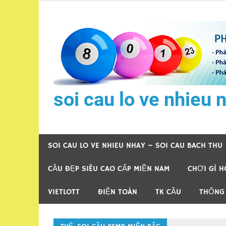
Skip
to
content
soi cau lo ve nhieu 
soi cau lo ve nhieu nhay – soi cau bach thu
SOI CAU LO VE NHIEU NHAY – SOI CAU BACH THU
CẦU ĐẸP SIÊU CAO CẤP MIỀN NAM
CHƠI GÌ 
VIETLOTT
ĐIỆN TOÁN
TK CẦU
THỐNG