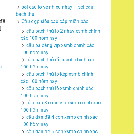
soi cau lo ve nhieu nhay – soi cau
bach thu
 đề
Cầu đẹp siêu cao cấp miền bắc
]
cầu bạch thủ lô 2 nháy xsmb chính
xác 100 hôm nay
cầu ba càng víp xsmb chính xác
100 hôm nay
cầu bạch thủ đề xsmb chính xác
ts
100 hôm nay
cầu bạch thủ lô kép xsmb chính
xác 100 hôm nay
cầu bạch thủ lô xsmb chính xác
100 hôm nay
cầu cặp 3 càng víp xsmb chính xác
100 hôm nay
cầu dàn đề 4 con xsmb chính xác
100 hôm nay
cầu dàn đề 6 con xsmb chính xác