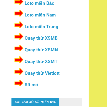
Loto miền Bắc
Loto miền Nam
Loto miền Trung
Quay thử XSMB
Quay thử XSMN
Quay thử XSMT
Quay thử Vietlott
Sổ mơ
SOI CẦU XỔ SỐ MIỀN BẮC