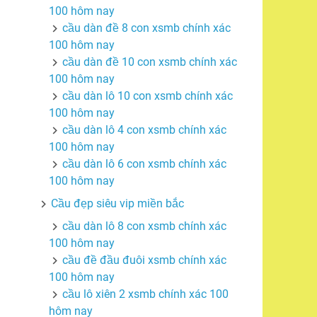
100 hôm nay
cầu dàn đề 8 con xsmb chính xác
100 hôm nay
cầu dàn đề 10 con xsmb chính xác
100 hôm nay
cầu dàn lô 10 con xsmb chính xác
100 hôm nay
cầu dàn lô 4 con xsmb chính xác
100 hôm nay
cầu dàn lô 6 con xsmb chính xác
100 hôm nay
Cầu đẹp siêu vip miền bắc
cầu dàn lô 8 con xsmb chính xác
100 hôm nay
cầu đề đầu đuôi xsmb chính xác
100 hôm nay
cầu lô xiên 2 xsmb chính xác 100
hôm nay