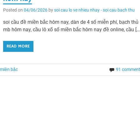
Posted on
04/06/2026
by
soi cau lo ve nhieu nhay - soi cau bach thu
soi cầu đề miền bắc hôm nay, dàn de 4 số miễn phí, bạch thủ
mb hôm nay, cầu lô xổ số miền bắc hôm nay đề online, cầu […
READ MORE
 miền bắc
91 commen