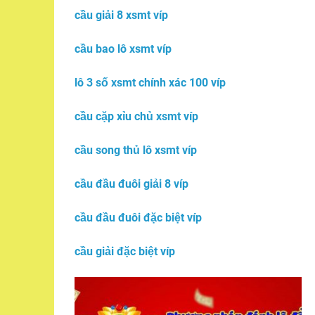
cầu giải 8 xsmt víp
cầu bao lô xsmt víp
lô 3 số xsmt chính xác 100 víp
cầu cặp xỉu chủ xsmt víp
cầu song thủ lô xsmt víp
cầu đầu đuôi giải 8 víp
cầu đầu đuôi đặc biệt víp
cầu giải đặc biệt víp