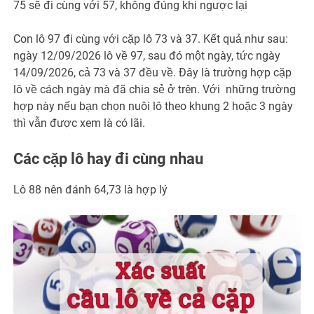
75 sẽ đi cùng với 57, không đúng khi ngược lại
Con lô 97 đi cùng với cặp lô 73 và 37. Kết quả như sau:
ngày 12/09/2026 lô về 97, sau đó một ngày, tức ngày
14/09/2026, cả 73 và 37 đều về. Đây là trường hợp cặp
lô về cách ngày mà đã chia sẻ ở trên. Với những trường
hợp này nếu bạn chọn nuôi lô theo khung 2 hoặc 3 ngày
thì vẫn được xem là có lãi.
Các cặp lô hay đi cùng nhau
Lô 88 nên đánh 64,73 là hợp lý