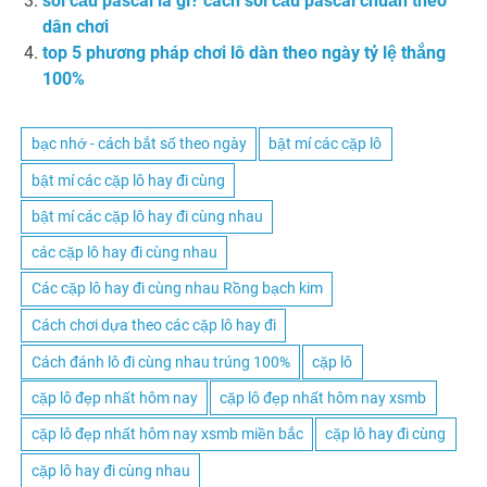
soi cầu pascal là gì? cách soi cầu pascal chuẩn theo
dân chơi
top 5 phương pháp chơi lô dàn theo ngày tỷ lệ thắng
100%
bạc nhớ - cách bắt số theo ngày
bật mí các cặp lô
bật mí các cặp lô hay đi cùng
bật mí các cặp lô hay đi cùng nhau
các cặp lô hay đi cùng nhau
Các cặp lô hay đi cùng nhau Rồng bạch kim
Cách chơi dựa theo các cặp lô hay đi
Cách đánh lô đi cùng nhau trúng 100%
cặp lô
cặp lô đẹp nhất hôm nay
cặp lô đẹp nhất hôm nay xsmb
cặp lô đẹp nhất hôm nay xsmb miền bắc
cặp lô hay đi cùng
cặp lô hay đi cùng nhau