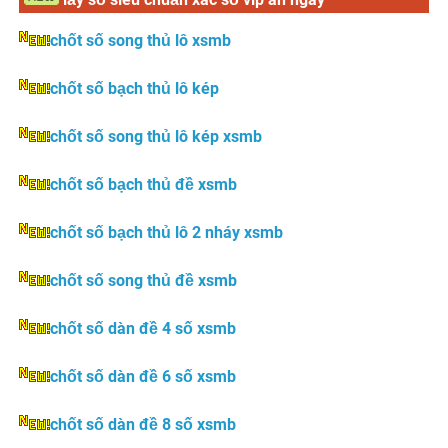
chốt số song thủ lô xsmb
chốt số bạch thủ lô kép
chốt số song thủ lô kép xsmb
chốt số bạch thủ đề xsmb
chốt số bạch thủ lô 2 nháy xsmb
chốt số song thủ đề xsmb
chốt số dàn đề 4 số xsmb
chốt số dàn đề 6 số xsmb
chốt số dàn đề 8 số xsmb