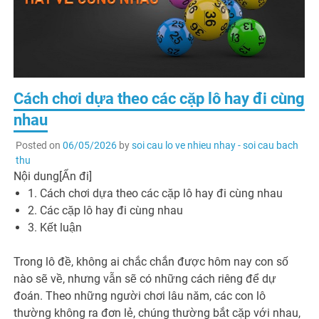
Cách chơi dựa theo các cặp lô hay đi cùng
nhau
Posted on
06/05/2026
by
soi cau lo ve nhieu nhay - soi cau bach
thu
Nội dung
[Ẩn đi]
1. Cách chơi dựa theo các cặp lô hay đi cùng nhau
2. Các cặp lô hay đi cùng nhau
3. Kết luận
Trong lô đề, không ai chắc chắn được hôm nay con số
nào sẽ về, nhưng vẫn sẽ có những cách riêng để dự
đoán. Theo những người chơi lâu năm, các con lô
thường không ra đơn lẻ, chúng thường bắt cặp với nhau,