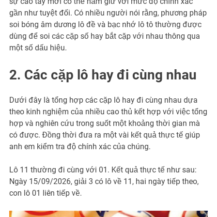
sự cao tay mới có thể nắm giữ với mức độ chính xác
gần như tuyệt đối. Có nhiều người nói rằng, phương pháp
soi bóng âm dương lô đề và bạc nhớ lô tô thường được
dùng để soi các cặp số hay bắt cặp với nhau thông qua
một số dấu hiệu.
2. Các cặp lô hay đi cùng nhau
Dưới đây là tổng hợp các cặp lô hay đi cùng nhau dựa
theo kinh nghiệm của nhiều cao thủ kết hợp với việc tổng
hợp và nghiên cứu trong suốt một khoảng thời gian mà
có được. Đồng thời đưa ra một vài kết quả thực tế giúp
anh em kiểm tra độ chính xác của chúng.
Lô 11 thường đi cùng với 01. Kết quả thực tế như sau:
Ngày 15/09/2026, giải 3 có lô về 11, hai ngày tiếp theo,
con lô 01 liên tiếp về.