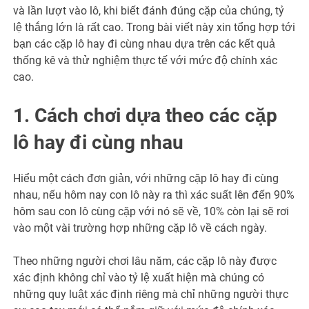
và lần lượt vào lô, khi biết đánh đúng cặp của chúng, tỷ
lệ thắng lớn là rất cao. Trong bài viết này xin tổng hợp tới
bạn các cặp lô hay đi cùng nhau dựa trên các kết quả
thống kê và thử nghiệm thực tế với mức độ chính xác
cao.
1. Cách chơi dựa theo các cặp
lô hay đi cùng nhau
Hiểu một cách đơn giản, với những cặp lô hay đi cùng
nhau, nếu hôm nay con lô này ra thì xác suất lên đến 90%
hôm sau con lô cùng cặp với nó sẽ về, 10% còn lại sẽ rơi
vào một vài trường hợp những cặp lô về cách ngày.
Theo những người chơi lâu năm, các cặp lô này được
xác định không chỉ vào tỷ lệ xuất hiện mà chúng có
những quy luật xác định riêng mà chỉ những người thực