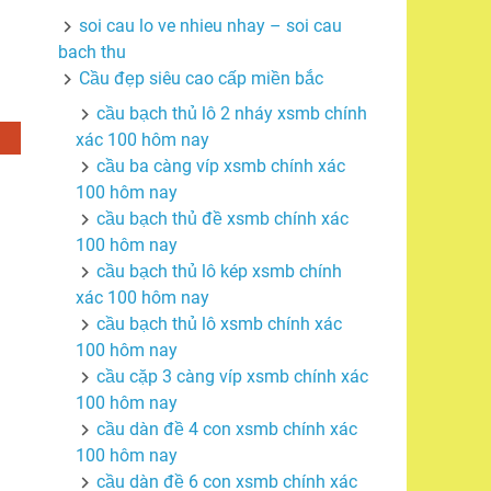
soi cau lo ve nhieu nhay – soi cau
bach thu
Cầu đẹp siêu cao cấp miền bắc
cầu bạch thủ lô 2 nháy xsmb chính
xác 100 hôm nay
cầu ba càng víp xsmb chính xác
100 hôm nay
cầu bạch thủ đề xsmb chính xác
100 hôm nay
cầu bạch thủ lô kép xsmb chính
xác 100 hôm nay
cầu bạch thủ lô xsmb chính xác
100 hôm nay
cầu cặp 3 càng víp xsmb chính xác
100 hôm nay
cầu dàn đề 4 con xsmb chính xác
100 hôm nay
cầu dàn đề 6 con xsmb chính xác