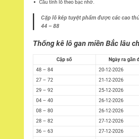
Cầu tính lô theo bạc nhớ.
Cặp lô kép tuyệt phẩm được các cao thủ
44 – 88
Thống kê lô gan miền Bắc lâu 
Cặp số
Ngày ra gần 
48 – 84
20-12-2026
27 – 72
21-12-2026
29 – 92
25-12-2026
04 – 40
26-12-2026
08 – 80
26-12-2026
28 – 82
27-12-2026
36 – 63
27-12-2026