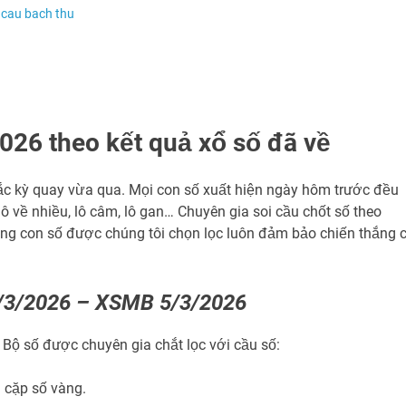
i cau bach thu
26 theo kết quả xổ số đã về
c kỳ quay vừa qua. Mọi con số xuất hiện ngày hôm trước đều
ô về nhiều, lô câm, lô gan… Chuyên gia soi cầu chốt số theo
ng con số được chúng tôi chọn lọc luôn đảm bảo chiến thắng 
5/3/2026 – XSMB 5/3/2026
 Bộ số được chuyên gia chắt lọc với cầu số:
 cặp số vàng.