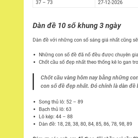
37 – 73
27-12-2026
Dàn đề 10 số khung 3 ngày
Dàn đề với những con số sáng giá nhất cũng sẽ
Những con số đề đã nổ đều được chuyên gia
Chốt cầu số đẹp nhất theo thống kê lo gan tr
Chốt cầu vàng hôm nay bằng những con 
con số đề đẹp nhất. Đó chính là dàn đề bất
Song thủ lô: 52 – 89
Bạch thủ lô: 63
Lô kép: 44 – 88
Dàn đề: 18, 28, 38, 80, 84, 85, 86, 78, 98, 89