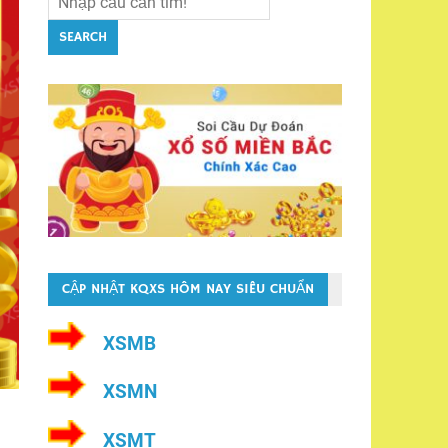
SEARCH
CẬP NHẬT KQXS HÔM NAY SIÊU CHUẨN
XSMB
XSMN
XSMT