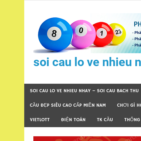
Skip
to
content
soi cau lo ve nhieu 
soi cau lo ve nhieu nhay – soi cau bach thu
SOI CAU LO VE NHIEU NHAY – SOI CAU BACH THU
CẦU ĐẸP SIÊU CAO CẤP MIỀN NAM
CHƠI GÌ 
VIETLOTT
ĐIỆN TOÁN
TK CẦU
THỐNG