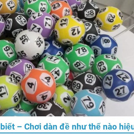
biết – Chơi dàn đề như thế nào hiệ