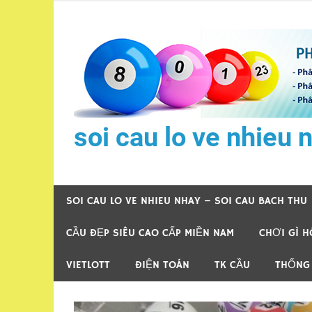
Skip
to
content
soi cau lo ve nhieu 
soi cau lo ve nhieu nhay – soi cau bach thu
SOI CAU LO VE NHIEU NHAY – SOI CAU BACH THU
CẦU ĐẸP SIÊU CAO CẤP MIỀN NAM
CHƠI GÌ 
VIETLOTT
ĐIỆN TOÁN
TK CẦU
THỐNG