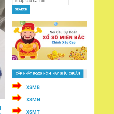
SEARCH
CẬP NHẬT KQXS HÔM NAY SIÊU CHUẨN
XSMB
XSMN
u
XSMT