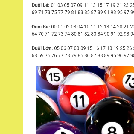
Đuôi Lẻ:
01 03 05 07 09 11 13 15 17 19 21 23 25
69 71 73 75 77 79 81 83 85 87 89 91 93 95 97 9
Đuôi Bé:
00 01 02 03 04 10 11 12 13 14 20 21 2
64 70 71 72 73 74 80 81 82 83 84 90 91 92 93 9
Đuôi Lớn:
05 06 07 08 09 15 16 17 18 19 25 26 
68 69 75 76 77 78 79 85 86 87 88 89 95 96 97 9