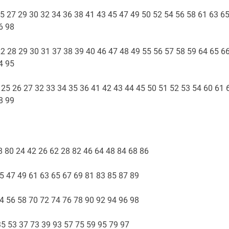
5 27 29 30 32 34 36 38 41 43 45 47 49 50 52 54 56 58 61 63 6
6 98
2 28 29 30 31 37 38 39 40 46 47 48 49 55 56 57 58 59 64 65 6
4 95
 25 26 27 32 33 34 35 36 41 42 43 44 45 50 51 52 53 54 60 61 
8 99
8 80 24 42 26 62 28 82 46 64 48 84 68 86
5 47 49 61 63 65 67 69 81 83 85 87 89
4 56 58 70 72 74 76 78 90 92 94 96 98
35 53 37 73 39 93 57 75 59 95 79 97