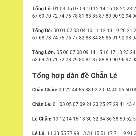
Tổng Lẻ:
01 03 05 07 09 10 12 14 16 18 21 23 2
67 69 70 72 74 76 78 81 83 85 87 89 90 92 94 9
Tổng Bé:
00 01 02 03 04 10 11 12 13 19 20 21 2
67 68 73 74 75 76 77 82 83 84 85 86 91 92 93 9
Tổng Lớn:
05 06 07 08 09 14 15 16 17 18 23 24
63 69 70 71 72 78 79 80 81 87 88 89 90 96 97 9
Tổng hợp dàn đề Chẵn Lẻ
Chẵn Chẵn:
00 22 44 66 88 02 20 04 40 06 60 0
Chẵn Lẻ:
01 03 05 07 09 21 23 25 27 29 41 43 4
Lẻ Chẵn:
10 12 14 16 18 30 32 34 36 38 50 52 5
Lẻ Lẻ:
11 33 55 77 99 13 31 15 51 17 71 19 91 