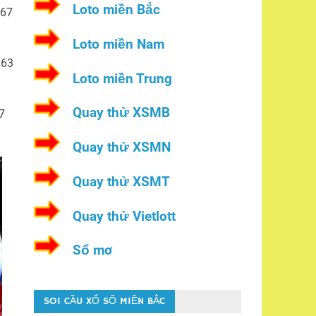
Loto miền Bắc
 67
Loto miền Nam
 63
Loto miền Trung
Quay thử XSMB
7
Quay thử XSMN
Quay thử XSMT
Quay thử Vietlott
Sổ mơ
SOI CẦU XỔ SỐ MIỀN BẮC