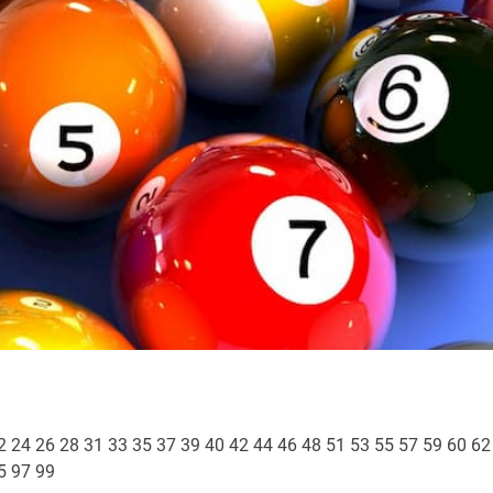
2 24 26 28 31 33 35 37 39 40 42 44 46 48 51 53 55 57 59 60 62
5 97 99