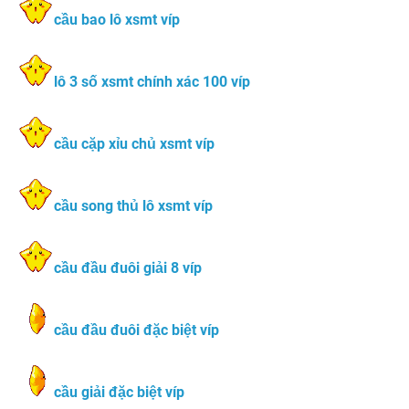
cầu bao lô xsmt víp
lô 3 số xsmt chính xác 100 víp
cầu cặp xỉu chủ xsmt víp
cầu song thủ lô xsmt víp
cầu đầu đuôi giải 8 víp
cầu đầu đuôi đặc biệt víp
cầu giải đặc biệt víp