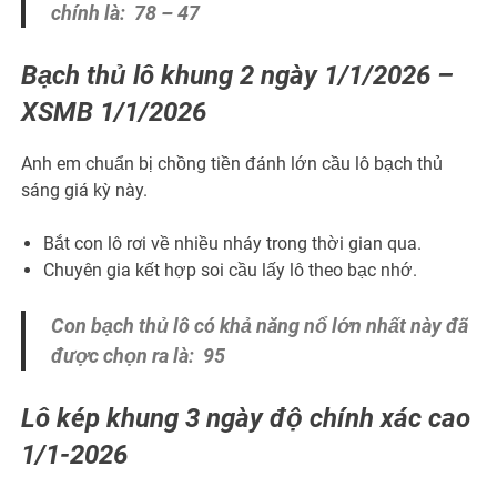
chính là: 78 – 47
Bạch thủ lô khung 2 ngày 1/1/2026 –
XSMB 1/1/2026
Anh em chuẩn bị chồng tiền đánh lớn cầu lô bạch thủ
sáng giá kỳ này.
Bắt con lô rơi về nhiều nháy trong thời gian qua.
Chuyên gia kết hợp soi cầu lấy lô theo bạc nhớ.
Con bạch thủ lô có khả năng nổ lớn nhất này đã
được chọn ra là: 95
Lô kép khung 3 ngày độ chính xác cao
1/1-2026