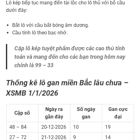
Lô kép tiếp tục mang đến tài lộc cho lô thủ với bộ cầu
dưới đây:
Bắt lô với cầu bắt bóng âm dương.
Cầu tính lô theo bạc nhớ.
Cặp lô kép tuyệt phẩm được các cao thủ tính
toán và mang đến cho các bạn trong hôm nay
chính là 99 – 33
Thống kê lô gan miền Bắc lâu chưa –
XSMB 1/1/2026
Ngày ra
Số ngày
Gan cực
Cặp số
gần đây
gan
đại
48 – 84
20-12-2026
10
19
27 – 72
21-12-2026
9
14