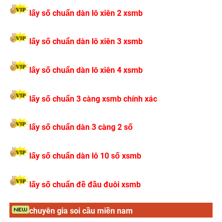
lấy số chuẩn dàn lô xiên 2 xsmb
lấy số chuẩn dàn lô xiên 3 xsmb
lấy số chuẩn dàn lô xiên 4 xsmb
lấy số chuẩn 3 càng xsmb chính xác
lấy số chuẩn dàn 3 càng 2 số
lấy số chuẩn dàn lô 10 số xsmb
lấy số chuẩn đề đầu đuôi xsmb
chuyên gia soi cầu miền nam