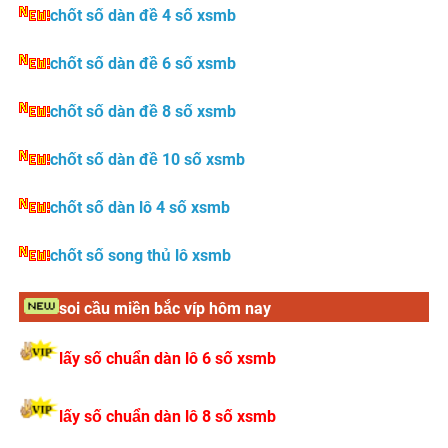
chốt số dàn đề 4 số xsmb
chốt số dàn đề 6 số xsmb
chốt số dàn đề 8 số xsmb
chốt số dàn đề 10 số xsmb
chốt số dàn lô 4 số xsmb
chốt số song thủ lô xsmb
soi cầu miền bắc víp hôm nay
lấy số chuẩn dàn lô 6 số xsmb
lấy số chuẩn dàn lô 8 số xsmb