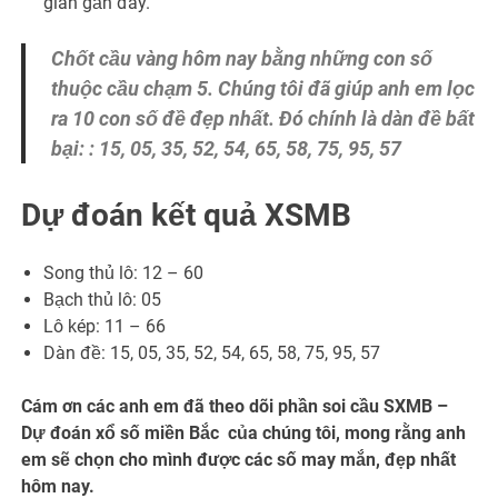
gian gần đây.
Chốt cầu vàng hôm nay bằng những con số
thuộc cầu chạm 5. Chúng tôi đã giúp anh em lọc
ra 10 con số đề đẹp nhất. Đó chính là dàn đề bất
bại: : 15, 05, 35, 52, 54, 65, 58, 75, 95, 57
Dự đoán kết quả XSMB
Song thủ lô: 12 – 60
Bạch thủ lô: 05
Lô kép: 11 – 66
Dàn đề: 15, 05, 35, 52, 54, 65, 58, 75, 95, 57
Cám ơn các anh em đã theo dõi phần soi cầu SXMB –
Dự đoán xổ số miền Bắc của chúng tôi, mong rằng anh
em sẽ chọn cho mình được các số may mắn, đẹp nhất
hôm nay.