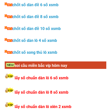
chốt số dàn đề 6 số xsmb
chốt số dàn đề 8 số xsmb
chốt số dàn đề 10 số xsmb
chốt số dàn lô 4 số xsmb
chốt số song thủ lô xsmb
soi cầu miền bắc víp hôm nay
lấy số chuẩn dàn lô 6 số xsmb
lấy số chuẩn dàn lô 8 số xsmb
lấy số chuẩn dàn lô xiên 2 xsmb