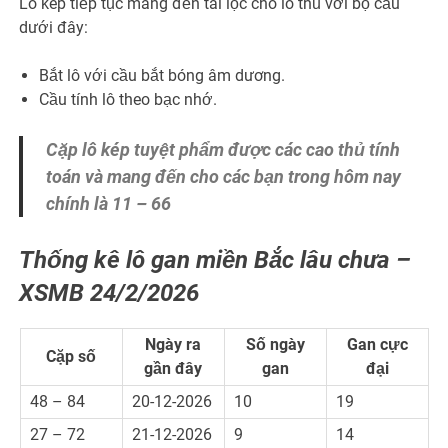
Lô kép tiếp tục mang đến tài lộc cho lô thủ với bộ cầu
dưới đây:
Bắt lô với cầu bắt bóng âm dương.
Cầu tính lô theo bạc nhớ.
Cặp lô kép tuyệt phẩm được các cao thủ tính
toán và mang đến cho các bạn trong hôm nay
chính là 11 – 66
Thống kê lô gan miền Bắc lâu chưa –
XSMB 24/2/2026
Ngày ra
Số ngày
Gan cực
Cặp số
gần đây
gan
đại
48 – 84
20-12-2026
10
19
27 – 72
21-12-2026
9
14