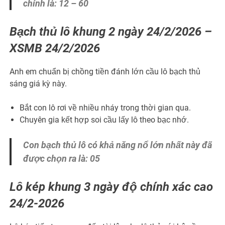
chính là: 12 – 60
Bạch thủ lô khung 2 ngày 24/2/2026 –
XSMB 24/2/2026
Anh em chuẩn bị chồng tiền đánh lớn cầu lô bạch thủ
sáng giá kỳ này.
Bắt con lô rơi về nhiều nháy trong thời gian qua.
Chuyên gia kết hợp soi cầu lấy lô theo bạc nhớ.
Con bạch thủ lô có khả năng nổ lớn nhất này đã
được chọn ra là: 05
Lô kép khung 3 ngày độ chính xác cao
24/2-2026